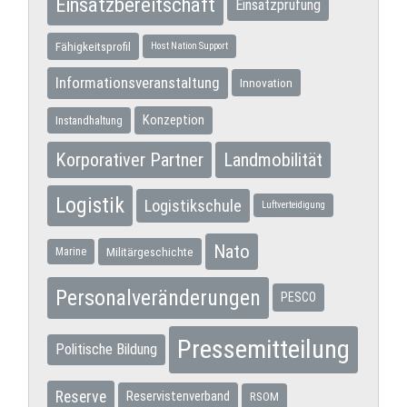
Einsatzbereitschaft
Einsatzprüfung
Fähigkeitsprofil
Host Nation Support
Informationsveranstaltung
Innovation
Konzeption
Instandhaltung
Korporativer Partner
Landmobilität
Logistik
Logistikschule
Luftverteidigung
Nato
Militärgeschichte
Marine
Personalveränderungen
PESCO
Pressemitteilung
Politische Bildung
Reserve
Reservistenverband
RSOM