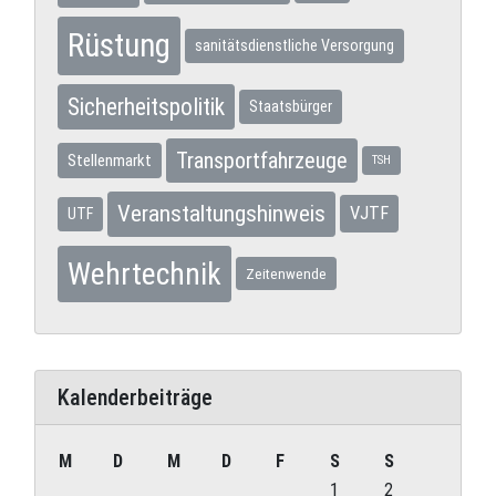
Rüstung
sanitätsdienstliche Versorgung
Sicherheitspolitik
Staatsbürger
Transportfahrzeuge
Stellenmarkt
TSH
Veranstaltungshinweis
VJTF
UTF
Wehrtechnik
Zeitenwende
Kalenderbeiträge
M
D
M
D
F
S
S
1
2