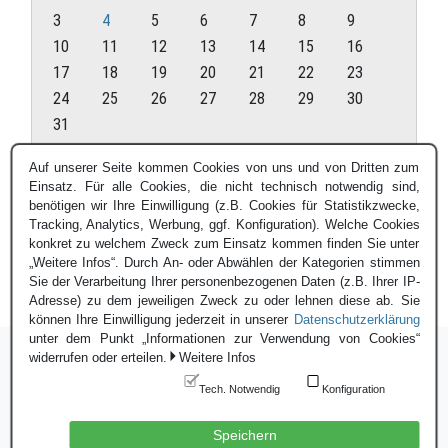
3
4
5
6
7
8
9
10
11
12
13
14
15
16
17
18
19
20
21
22
23
24
25
26
27
28
29
30
31
August 2026
Auf unserer Seite kommen Cookies von uns und von Dritten zum
Einsatz. Für alle Cookies, die nicht technisch notwendig sind,
« Juli
benötigen wir Ihre Einwilligung (z.B. Cookies für Statistikzwecke,
Tracking, Analytics, Werbung, ggf. Konfiguration). Welche Cookies
konkret zu welchem Zweck zum Einsatz kommen finden Sie unter
„Weitere Infos“. Durch An- oder Abwählen der Kategorien stimmen
Sie der Verarbeitung Ihrer personenbezogenen Daten (z.B. Ihrer IP-
Adresse) zu dem jeweiligen Zweck zu oder lehnen diese ab. Sie
können Ihre Einwilligung jederzeit in unserer
Datenschutzerklärung
unter dem Punkt „Informationen zur Verwendung von Cookies“
widerrufen oder erteilen.
Weitere Infos
Tech. Notwendig
Konfiguration
Login
|
Datenschutzerklärung
|
Impressum
© Blauer Bund e.V. - 2026
Speichern