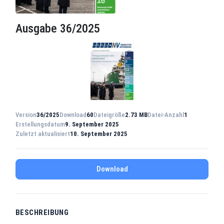
Ausgabe 36/2025
Version
36/2025
Download
60
Dateigröße
2.73 MB
Datei-Anzahl
1
Erstellungsdatum
9. September 2025
Zuletzt aktualisiert
10. September 2025
Download
BESCHREIBUNG