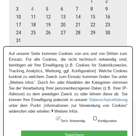
1
2
3
4
5
6
7
8
9
10
11
12
13
14
15
16
17
18
19
20
21
22
23
24
25
26
27
28
29
30
31
August 2026
Auf unserer Seite kommen Cookies von uns und von Dritten zum
Einsatz. Für alle Cookies, die nicht technisch notwendig sind,
« Juli
benötigen wir Ihre Einwilligung (z.B. Cookies für Statistikzwecke,
Tracking, Analytics, Werbung, ggf. Konfiguration). Welche Cookies
konkret zu welchem Zweck zum Einsatz kommen finden Sie unter
„Weitere Infos“. Durch An- oder Abwählen der Kategorien stimmen
Sie der Verarbeitung Ihrer personenbezogenen Daten (z.B. Ihrer IP-
Adresse) zu dem jeweiligen Zweck zu oder lehnen diese ab. Sie
können Ihre Einwilligung jederzeit in unserer
Datenschutzerklärung
unter dem Punkt „Informationen zur Verwendung von Cookies“
widerrufen oder erteilen.
Weitere Infos
Tech. Notwendig
Konfiguration
Login
|
Datenschutzerklärung
|
Impressum
© Blauer Bund e.V. - 2026
Speichern