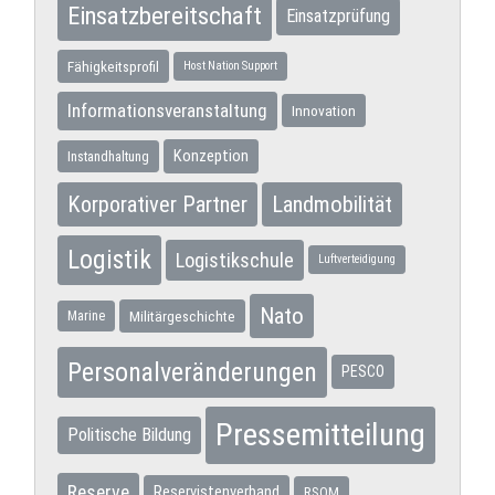
Einsatzbereitschaft
Einsatzprüfung
Fähigkeitsprofil
Host Nation Support
Informationsveranstaltung
Innovation
Konzeption
Instandhaltung
Korporativer Partner
Landmobilität
Logistik
Logistikschule
Luftverteidigung
Nato
Militärgeschichte
Marine
Personalveränderungen
PESCO
Pressemitteilung
Politische Bildung
Reserve
Reservistenverband
RSOM