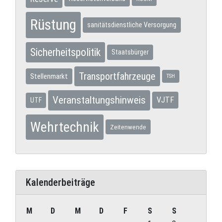
Rüstung
sanitätsdienstliche Versorgung
Sicherheitspolitik
Staatsbürger
Transportfahrzeuge
Stellenmarkt
TSH
Veranstaltungshinweis
VJTF
UTF
Wehrtechnik
Zeitenwende
Kalenderbeiträge
M
D
M
D
F
S
S