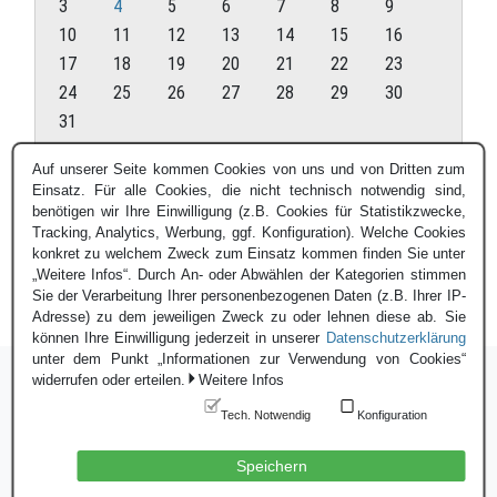
3
4
5
6
7
8
9
10
11
12
13
14
15
16
17
18
19
20
21
22
23
24
25
26
27
28
29
30
31
August 2026
Auf unserer Seite kommen Cookies von uns und von Dritten zum
Einsatz. Für alle Cookies, die nicht technisch notwendig sind,
« Juli
benötigen wir Ihre Einwilligung (z.B. Cookies für Statistikzwecke,
Tracking, Analytics, Werbung, ggf. Konfiguration). Welche Cookies
konkret zu welchem Zweck zum Einsatz kommen finden Sie unter
„Weitere Infos“. Durch An- oder Abwählen der Kategorien stimmen
Sie der Verarbeitung Ihrer personenbezogenen Daten (z.B. Ihrer IP-
Adresse) zu dem jeweiligen Zweck zu oder lehnen diese ab. Sie
können Ihre Einwilligung jederzeit in unserer
Datenschutzerklärung
unter dem Punkt „Informationen zur Verwendung von Cookies“
widerrufen oder erteilen.
Weitere Infos
Tech. Notwendig
Konfiguration
Login
|
Datenschutzerklärung
|
Impressum
© Blauer Bund e.V. - 2026
Speichern