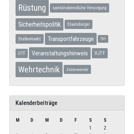
Rüstung
sanitätsdienstliche Versorgung
Sicherheitspolitik
Staatsbürger
Transportfahrzeuge
Stellenmarkt
TSH
Veranstaltungshinweis
VJTF
UTF
Wehrtechnik
Zeitenwende
Kalenderbeiträge
M
D
M
D
F
S
S
1
2