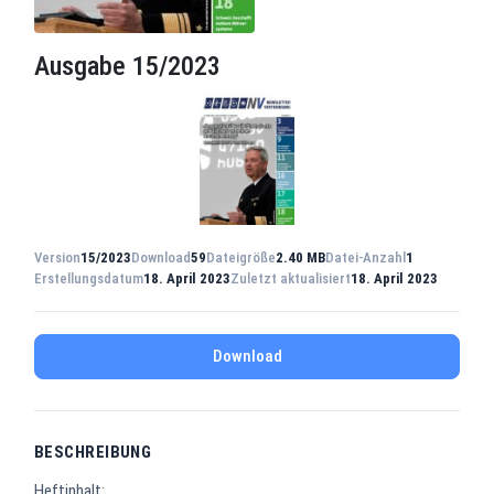
Ausgabe 15/2023
Version
15/2023
Download
59
Dateigröße
2.40 MB
Datei-Anzahl
1
Erstellungsdatum
18. April 2023
Zuletzt aktualisiert
18. April 2023
Download
BESCHREIBUNG
Heftinhalt: