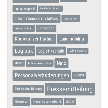
Fähigkeitsprofil
Host Nation Support
Informationsveranstaltung
Innovation
Konzeption
Instandhaltung
Korporativer Partner
Landmobilität
Logistik
Logistikschule
Luftverteidigung
Nato
Militärgeschichte
Marine
Personalveränderungen
PESCO
Pressemitteilung
Politische Bildung
Reserve
Reservistenverband
RSOM