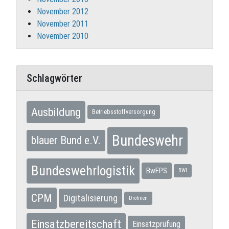
November 2012
November 2011
November 2010
Schlagwörter
Ausbildung
Betriebsstoffversorgung
Bundeswehr
blauer Bund e.V.
Bundeswehrlogistik
BwFPS
BWI
CPM
Digitalisierung
Drohnen
Einsatzbereitschaft
Einsatzprüfung