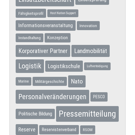
Fähigkeitsprofil
Host Nation Support
Informationsveranstaltung
Innovation
Konzeption
Instandhaltung
Korporativer Partner
Landmobilität
Logistik
Logistikschule
Luftverteidigung
Nato
Militärgeschichte
Marine
Personalveränderungen
PESCO
Pressemitteilung
Politische Bildung
Reserve
Reservistenverband
RSOM