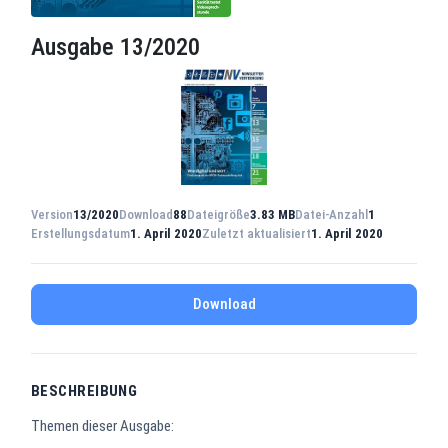
Ausgabe 13/2020
Version
13/2020
Download
88
Dateigröße
3.83 MB
Datei-Anzahl
1
Erstellungsdatum
1. April 2020
Zuletzt aktualisiert
1. April 2020
Download
BESCHREIBUNG
Themen dieser Ausgabe: