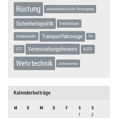
Rüstung
sanitätsdienstliche Versorgung
Sicherheitspolitik
Staatsbürger
Transportfahrzeuge
Stellenmarkt
TSH
Veranstaltungshinweis
VJTF
UTF
Wehrtechnik
Zeitenwende
Kalenderbeiträge
M
D
M
D
F
S
S
1
2