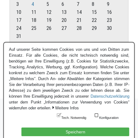
3
4
5
6
7
8
9
10
11
12
13
14
15
16
17
18
19
20
21
22
23
24
25
26
27
28
29
30
31
August 2026
Auf unserer Seite kommen Cookies von uns und von Dritten zum
Einsatz. Für alle Cookies, die nicht technisch notwendig sind,
« Juli
benötigen wir Ihre Einwilligung (z.B. Cookies für Statistikzwecke,
Tracking, Analytics, Werbung, ggf. Konfiguration). Welche Cookies
konkret zu welchem Zweck zum Einsatz kommen finden Sie unter
„Weitere Infos“. Durch An- oder Abwählen der Kategorien stimmen
Sie der Verarbeitung Ihrer personenbezogenen Daten (z.B. Ihrer IP-
Adresse) zu dem jeweiligen Zweck zu oder lehnen diese ab. Sie
können Ihre Einwilligung jederzeit in unserer
Datenschutzerklärung
unter dem Punkt „Informationen zur Verwendung von Cookies“
widerrufen oder erteilen.
Weitere Infos
Tech. Notwendig
Konfiguration
Login
|
Datenschutzerklärung
|
Impressum
© Blauer Bund e.V. - 2026
Speichern