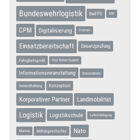
Bundeswehrlogistik
BwFPS
BWI
CPM
Digitalisierung
Drohnen
Einsatzbereitschaft
Einsatzprüfung
Fähigkeitsprofil
Host Nation Support
Informationsveranstaltung
Innovation
Konzeption
Instandhaltung
Korporativer Partner
Landmobilität
Logistik
Logistikschule
Luftverteidigung
Nato
Militärgeschichte
Marine