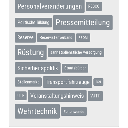
Personalveränderungen
PESCO
Pressemitteilung
Politische Bildung
Reserve
Reservistenverband
RSOM
Rüstung
sanitätsdienstliche Versorgung
Sicherheitspolitik
Staatsbürger
Transportfahrzeuge
Stellenmarkt
TSH
Veranstaltungshinweis
VJTF
UTF
Wehrtechnik
Zeitenwende