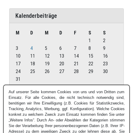
Kalenderbeiträge
M
D
M
D
F
S
S
1
2
3
4
5
6
7
8
9
10
11
12
13
14
15
16
17
18
19
20
21
22
23
24
25
26
27
28
29
30
31
August 2026
Auf unserer Seite kommen Cookies von uns und von Dritten zum
Einsatz. Für alle Cookies, die nicht technisch notwendig sind,
« Juli
benötigen wir Ihre Einwilligung (z.B. Cookies für Statistikzwecke,
Tracking, Analytics, Werbung, ggf. Konfiguration). Welche Cookies
konkret zu welchem Zweck zum Einsatz kommen finden Sie unter
„Weitere Infos“. Durch An- oder Abwählen der Kategorien stimmen
Sie der Verarbeitung Ihrer personenbezogenen Daten (z.B. Ihrer IP-
Adresse) zu dem jeweiligen Zweck zu oder lehnen diese ab. Sie