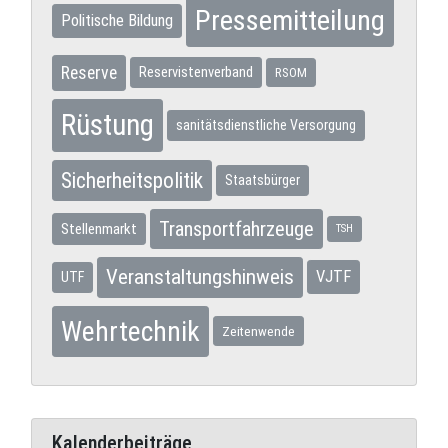
Pressemitteilung
Politische Bildung
Reserve
Reservistenverband
RSOM
Rüstung
sanitätsdienstliche Versorgung
Sicherheitspolitik
Staatsbürger
Transportfahrzeuge
Stellenmarkt
TSH
Veranstaltungshinweis
VJTF
UTF
Wehrtechnik
Zeitenwende
Kalenderbeiträge