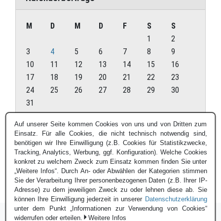
M
D
M
D
F
S
S
1
2
3
4
5
6
7
8
9
10
11
12
13
14
15
16
17
18
19
20
21
22
23
24
25
26
27
28
29
30
31
August 2026
Auf unserer Seite kommen Cookies von uns und von Dritten zum
Einsatz. Für alle Cookies, die nicht technisch notwendig sind,
« Juli
benötigen wir Ihre Einwilligung (z.B. Cookies für Statistikzwecke,
Tracking, Analytics, Werbung, ggf. Konfiguration). Welche Cookies
konkret zu welchem Zweck zum Einsatz kommen finden Sie unter
„Weitere Infos“. Durch An- oder Abwählen der Kategorien stimmen
Sie der Verarbeitung Ihrer personenbezogenen Daten (z.B. Ihrer IP-
Adresse) zu dem jeweiligen Zweck zu oder lehnen diese ab. Sie
können Ihre Einwilligung jederzeit in unserer
Datenschutzerklärung
unter dem Punkt „Informationen zur Verwendung von Cookies“
widerrufen oder erteilen.
Weitere Infos