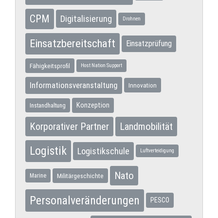
CPM
Digitalisierung
Drohnen
Einsatzbereitschaft
Einsatzprüfung
Fähigkeitsprofil
Host Nation Support
Informationsveranstaltung
Innovation
Konzeption
Instandhaltung
Korporativer Partner
Landmobilität
Logistik
Logistikschule
Luftverteidigung
Nato
Militärgeschichte
Marine
Personalveränderungen
PESCO