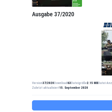
Ausgabe 37/2020
Version
37/2020
Download
63
Dateigröße
2.15 MB
Datei-Anz
Zuletzt aktualisiert
15. September 2020