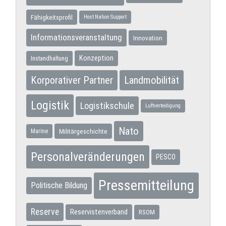
Fähigkeitsprofil
Host Nation Support
Informationsveranstaltung
Innovation
Konzeption
Instandhaltung
Korporativer Partner
Landmobilität
Logistik
Logistikschule
Luftverteidigung
Nato
Militärgeschichte
Marine
Personalveränderungen
PESCO
Pressemitteilung
Politische Bildung
Reserve
Reservistenverband
RSOM