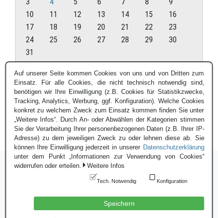
3
4
5
6
7
8
9
10
11
12
13
14
15
16
17
18
19
20
21
22
23
24
25
26
27
28
29
30
31
August 2026
Auf unserer Seite kommen Cookies von uns und von Dritten zum
Einsatz. Für alle Cookies, die nicht technisch notwendig sind,
« Juli
benötigen wir Ihre Einwilligung (z.B. Cookies für Statistikzwecke,
Tracking, Analytics, Werbung, ggf. Konfiguration). Welche Cookies
konkret zu welchem Zweck zum Einsatz kommen finden Sie unter
„Weitere Infos“. Durch An- oder Abwählen der Kategorien stimmen
Sie der Verarbeitung Ihrer personenbezogenen Daten (z.B. Ihrer IP-
Adresse) zu dem jeweiligen Zweck zu oder lehnen diese ab. Sie
können Ihre Einwilligung jederzeit in unserer
Datenschutzerklärung
unter dem Punkt „Informationen zur Verwendung von Cookies“
widerrufen oder erteilen.
Weitere Infos
Tech. Notwendig
Konfiguration
Login
|
Datenschutzerklärung
|
Impressum
© Blauer Bund e.V. - 2026
Speichern