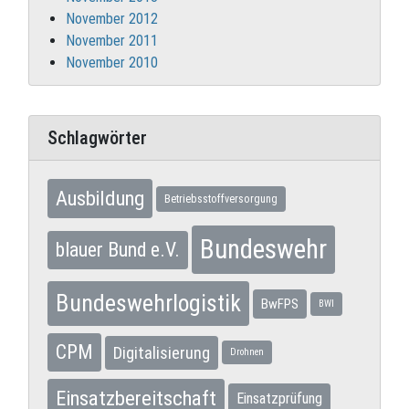
November 2012
November 2011
November 2010
Schlagwörter
Ausbildung
Betriebsstoffversorgung
Bundeswehr
blauer Bund e.V.
Bundeswehrlogistik
BwFPS
BWI
CPM
Digitalisierung
Drohnen
Einsatzbereitschaft
Einsatzprüfung