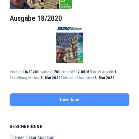
Ausgabe 18/2020
Version
18/2020
Download
70
Dateigröße
2.85 MB
Datei-Anzahl
1
Erstellungsdatum
6. Mai 2020
Zuletzt aktualisiert
6. Mai 2020
Download
BESCHREIBUNG
Themen dieser Ausgabe: