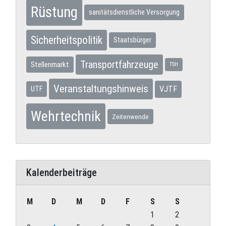
Rüstung
sanitätsdienstliche Versorgung
Sicherheitspolitik
Staatsbürger
Transportfahrzeuge
Stellenmarkt
TSH
Veranstaltungshinweis
VJTF
UTF
Wehrtechnik
Zeitenwende
Kalenderbeiträge
M
D
M
D
F
S
S
1
2