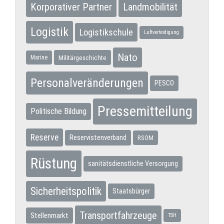
Korporativer Partner
Landmobilität
Logistik
Logistikschule
Luftverteidigung
Nato
Militärgeschichte
Marine
Personalveränderungen
PESCO
Pressemitteilung
Politische Bildung
Reserve
Reservistenverband
RSOM
Rüstung
sanitätsdienstliche Versorgung
Sicherheitspolitik
Staatsbürger
Transportfahrzeuge
Stellenmarkt
TSH