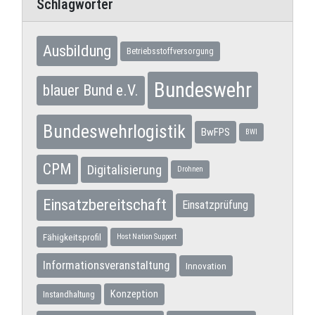
Schlagwörter
Ausbildung
Betriebsstoffversorgung
Bundeswehr
blauer Bund e.V.
Bundeswehrlogistik
BwFPS
BWI
CPM
Digitalisierung
Drohnen
Einsatzbereitschaft
Einsatzprüfung
Fähigkeitsprofil
Host Nation Support
Informationsveranstaltung
Innovation
Konzeption
Instandhaltung