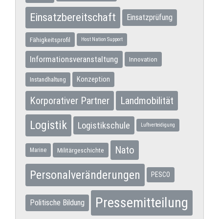
Einsatzbereitschaft
Einsatzprüfung
Fähigkeitsprofil
Host Nation Support
Informationsveranstaltung
Innovation
Konzeption
Instandhaltung
Korporativer Partner
Landmobilität
Logistik
Logistikschule
Luftverteidigung
Nato
Militärgeschichte
Marine
Personalveränderungen
PESCO
Pressemitteilung
Politische Bildung