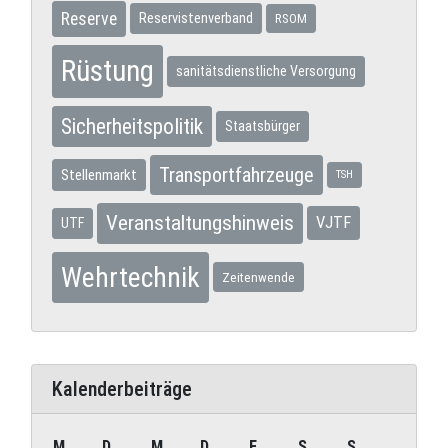
Reserve
Reservistenverband
RSOM
Rüstung
sanitätsdienstliche Versorgung
Sicherheitspolitik
Staatsbürger
Transportfahrzeuge
Stellenmarkt
TSH
Veranstaltungshinweis
VJTF
UTF
Wehrtechnik
Zeitenwende
Kalenderbeiträge
M
D
M
D
F
S
S