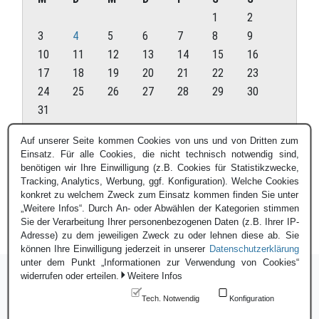
1
2
3
4
5
6
7
8
9
10
11
12
13
14
15
16
17
18
19
20
21
22
23
24
25
26
27
28
29
30
31
August 2026
Auf unserer Seite kommen Cookies von uns und von Dritten zum
Einsatz. Für alle Cookies, die nicht technisch notwendig sind,
« Juli
benötigen wir Ihre Einwilligung (z.B. Cookies für Statistikzwecke,
Tracking, Analytics, Werbung, ggf. Konfiguration). Welche Cookies
konkret zu welchem Zweck zum Einsatz kommen finden Sie unter
„Weitere Infos“. Durch An- oder Abwählen der Kategorien stimmen
Sie der Verarbeitung Ihrer personenbezogenen Daten (z.B. Ihrer IP-
Adresse) zu dem jeweiligen Zweck zu oder lehnen diese ab. Sie
können Ihre Einwilligung jederzeit in unserer
Datenschutzerklärung
unter dem Punkt „Informationen zur Verwendung von Cookies“
widerrufen oder erteilen.
Weitere Infos
Tech. Notwendig
Konfiguration
Login
|
Datenschutzerklärung
|
Impressum