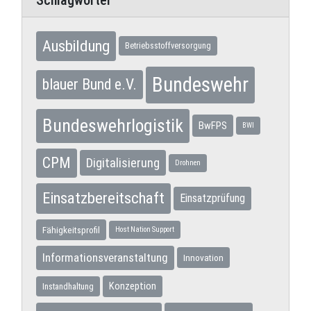
Ausbildung
Betriebsstoffversorgung
Bundeswehr
blauer Bund e.V.
Bundeswehrlogistik
BwFPS
BWI
CPM
Digitalisierung
Drohnen
Einsatzbereitschaft
Einsatzprüfung
Fähigkeitsprofil
Host Nation Support
Informationsveranstaltung
Innovation
Konzeption
Instandhaltung