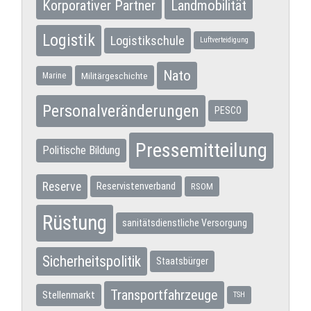
Korporativer Partner
Landmobilität
Logistik
Logistikschule
Luftverteidigung
Nato
Militärgeschichte
Marine
Personalveränderungen
PESCO
Pressemitteilung
Politische Bildung
Reserve
Reservistenverband
RSOM
Rüstung
sanitätsdienstliche Versorgung
Sicherheitspolitik
Staatsbürger
Transportfahrzeuge
Stellenmarkt
TSH