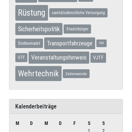
Rüstung
sanitätsdienstliche Versorgung
Sicherheitspolitik
Staatsbürger
Transportfahrzeuge
Stellenmarkt
TSH
Veranstaltungshinweis
VJTF
UTF
Wehrtechnik
Zeitenwende
Kalenderbeiträge
M
D
M
D
F
S
S
1
2