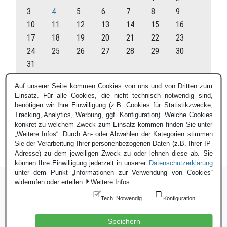
3
4
5
6
7
8
9
10
11
12
13
14
15
16
17
18
19
20
21
22
23
24
25
26
27
28
29
30
31
August 2026
Auf unserer Seite kommen Cookies von uns und von Dritten zum
Einsatz. Für alle Cookies, die nicht technisch notwendig sind,
« Juli
benötigen wir Ihre Einwilligung (z.B. Cookies für Statistikzwecke,
Tracking, Analytics, Werbung, ggf. Konfiguration). Welche Cookies
konkret zu welchem Zweck zum Einsatz kommen finden Sie unter
„Weitere Infos“. Durch An- oder Abwählen der Kategorien stimmen
Sie der Verarbeitung Ihrer personenbezogenen Daten (z.B. Ihrer IP-
Adresse) zu dem jeweiligen Zweck zu oder lehnen diese ab. Sie
können Ihre Einwilligung jederzeit in unserer
Datenschutzerklärung
unter dem Punkt „Informationen zur Verwendung von Cookies“
widerrufen oder erteilen.
Weitere Infos
Tech. Notwendig
Konfiguration
Login
|
Datenschutzerklärung
|
Impressum
© Blauer Bund e.V. - 2026
Speichern