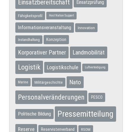
Einsatzbereitschaft
Einsatzprüfung
Fähigkeitsprofil
Host Nation Support
Informationsveranstaltung
Innovation
Konzeption
Instandhaltung
Korporativer Partner
Landmobilität
Logistik
Logistikschule
Luftverteidigung
Nato
Militärgeschichte
Marine
Personalveränderungen
PESCO
Pressemitteilung
Politische Bildung
Reserve
Reservistenverband
RSOM