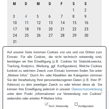
M
D
M
D
F
S
S
1
2
3
4
5
6
7
8
9
10
11
12
13
14
15
16
17
18
19
20
21
22
23
24
25
26
27
28
29
30
31
August 2026
Auf unserer Seite kommen Cookies von uns und von Dritten zum
Einsatz. Für alle Cookies, die nicht technisch notwendig sind,
« Juli
benötigen wir Ihre Einwilligung (z.B. Cookies für Statistikzwecke,
Tracking, Analytics, Werbung, ggf. Konfiguration). Welche Cookies
konkret zu welchem Zweck zum Einsatz kommen finden Sie unter
„Weitere Infos“. Durch An- oder Abwählen der Kategorien stimmen
Sie der Verarbeitung Ihrer personenbezogenen Daten (z.B. Ihrer IP-
Adresse) zu dem jeweiligen Zweck zu oder lehnen diese ab. Sie
können Ihre Einwilligung jederzeit in unserer
Datenschutzerklärung
unter dem Punkt „Informationen zur Verwendung von Cookies“
widerrufen oder erteilen.
Weitere Infos
Tech. Notwendig
Konfiguration