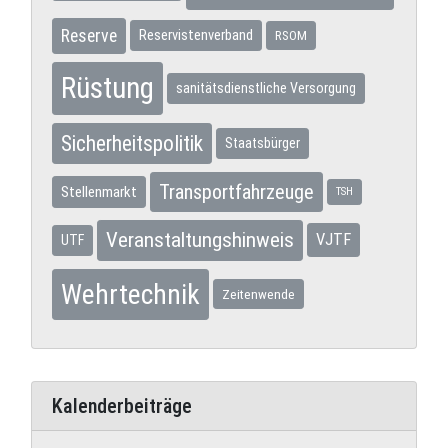
Reserve
Reservistenverband
RSOM
Rüstung
sanitätsdienstliche Versorgung
Sicherheitspolitik
Staatsbürger
Transportfahrzeuge
Stellenmarkt
TSH
Veranstaltungshinweis
VJTF
UTF
Wehrtechnik
Zeitenwende
Kalenderbeiträge