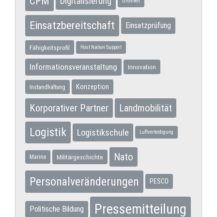
CPM
Digitalisierung
Drohnen
Einsatzbereitschaft
Einsatzprüfung
Fähigkeitsprofil
Host Nation Support
Informationsveranstaltung
Innovation
Konzeption
Instandhaltung
Korporativer Partner
Landmobilität
Logistik
Logistikschule
Luftverteidigung
Nato
Militärgeschichte
Marine
Personalveränderungen
PESCO
Pressemitteilung
Politische Bildung