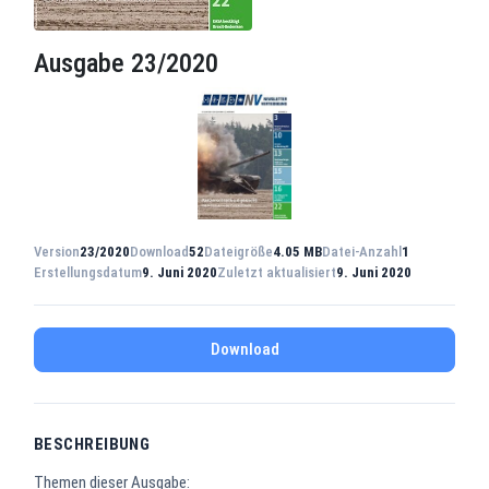
Ausgabe 23/2020
Version
23/2020
Download
52
Dateigröße
4.05 MB
Datei-Anzahl
1
Erstellungsdatum
9. Juni 2020
Zuletzt aktualisiert
9. Juni 2020
Download
BESCHREIBUNG
Themen dieser Ausgabe: