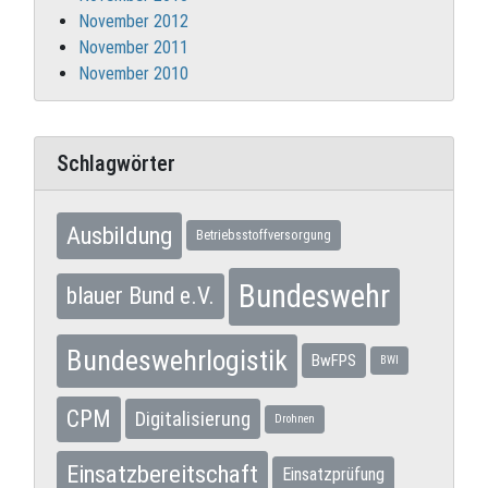
November 2012
November 2011
November 2010
Schlagwörter
Ausbildung
Betriebsstoffversorgung
Bundeswehr
blauer Bund e.V.
Bundeswehrlogistik
BwFPS
BWI
CPM
Digitalisierung
Drohnen
Einsatzbereitschaft
Einsatzprüfung