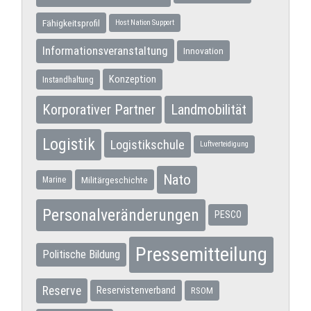
Fähigkeitsprofil
Host Nation Support
Informationsveranstaltung
Innovation
Konzeption
Instandhaltung
Korporativer Partner
Landmobilität
Logistik
Logistikschule
Luftverteidigung
Nato
Militärgeschichte
Marine
Personalveränderungen
PESCO
Pressemitteilung
Politische Bildung
Reserve
Reservistenverband
RSOM