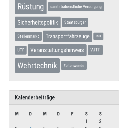
Rüstung
sanitätsdienstliche Versorgung
Sicherheitspolitik
Staatsbürger
Transportfahrzeuge
Stellenmarkt
TSH
Veranstaltungshinweis
VJTF
UTF
Wehrtechnik
Zeitenwende
Kalenderbeiträge
M
D
M
D
F
S
S
1
2