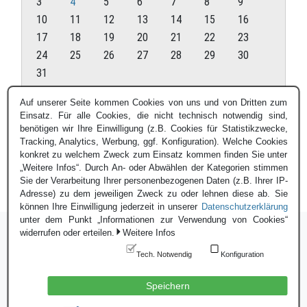
3
4
5
6
7
8
9
10
11
12
13
14
15
16
17
18
19
20
21
22
23
24
25
26
27
28
29
30
31
August 2026
Auf unserer Seite kommen Cookies von uns und von Dritten zum
Einsatz. Für alle Cookies, die nicht technisch notwendig sind,
« Juli
benötigen wir Ihre Einwilligung (z.B. Cookies für Statistikzwecke,
Tracking, Analytics, Werbung, ggf. Konfiguration). Welche Cookies
konkret zu welchem Zweck zum Einsatz kommen finden Sie unter
„Weitere Infos“. Durch An- oder Abwählen der Kategorien stimmen
Sie der Verarbeitung Ihrer personenbezogenen Daten (z.B. Ihrer IP-
Adresse) zu dem jeweiligen Zweck zu oder lehnen diese ab. Sie
können Ihre Einwilligung jederzeit in unserer
Datenschutzerklärung
unter dem Punkt „Informationen zur Verwendung von Cookies“
widerrufen oder erteilen.
Weitere Infos
Tech. Notwendig
Konfiguration
Login
|
Datenschutzerklärung
|
Impressum
© Blauer Bund e.V. - 2026
Speichern