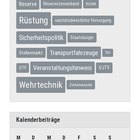
Reserve
Reservistenverband
RSOM
Rüstung
sanitätsdienstliche Versorgung
Sicherheitspolitik
Staatsbürger
Transportfahrzeuge
Stellenmarkt
TSH
Veranstaltungshinweis
VJTF
UTF
Wehrtechnik
Zeitenwende
Kalenderbeiträge
M
D
M
D
F
S
S