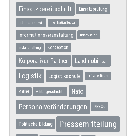
Einsatzbereitschaft
Einsatzprüfung
Fähigkeitsprofil
Host Nation Support
Informationsveranstaltung
Innovation
Konzeption
Instandhaltung
Korporativer Partner
Landmobilität
Logistik
Logistikschule
Luftverteidigung
Nato
Militärgeschichte
Marine
Personalveränderungen
PESCO
Pressemitteilung
Politische Bildung