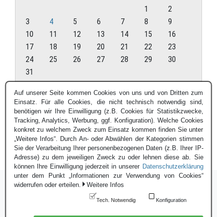
1
2
3
4
5
6
7
8
9
10
11
12
13
14
15
16
17
18
19
20
21
22
23
24
25
26
27
28
29
30
31
August 2026
Auf unserer Seite kommen Cookies von uns und von Dritten zum
Einsatz. Für alle Cookies, die nicht technisch notwendig sind,
« Juli
benötigen wir Ihre Einwilligung (z.B. Cookies für Statistikzwecke,
Tracking, Analytics, Werbung, ggf. Konfiguration). Welche Cookies
konkret zu welchem Zweck zum Einsatz kommen finden Sie unter
„Weitere Infos“. Durch An- oder Abwählen der Kategorien stimmen
Sie der Verarbeitung Ihrer personenbezogenen Daten (z.B. Ihrer IP-
Adresse) zu dem jeweiligen Zweck zu oder lehnen diese ab. Sie
können Ihre Einwilligung jederzeit in unserer
Datenschutzerklärung
unter dem Punkt „Informationen zur Verwendung von Cookies“
widerrufen oder erteilen.
Weitere Infos
Tech. Notwendig
Konfiguration
Login
|
Datenschutzerklärung
|
Impressum