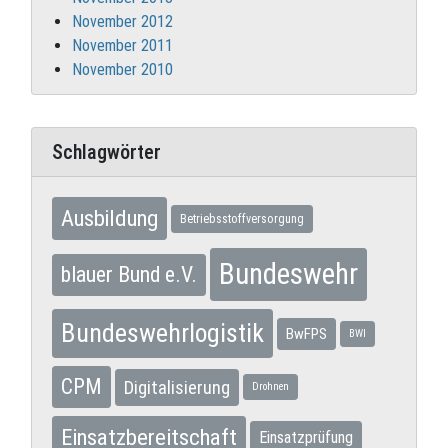
November 2012
November 2011
November 2010
Schlagwörter
Ausbildung
Betriebsstoffversorgung
Bundeswehr
blauer Bund e.V.
Bundeswehrlogistik
BwFPS
BWI
CPM
Digitalisierung
Drohnen
Einsatzbereitschaft
Einsatzprüfung