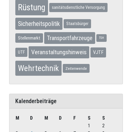
Rüstung
sanitätsdienstliche Versorgung
Sicherheitspolitik
Staatsbürger
Transportfahrzeuge
Stellenmarkt
TSH
Veranstaltungshinweis
VJTF
UTF
Wehrtechnik
Zeitenwende
Kalenderbeiträge
M
D
M
D
F
S
S
1
2