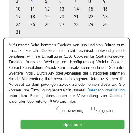
3
4
5
6
7
8
9
10
11
12
13
14
15
16
17
18
19
20
21
22
23
24
25
26
27
28
29
30
31
August 2026
Auf unserer Seite kommen Cookies von uns und von Dritten zum
Einsatz. Für alle Cookies, die nicht technisch notwendig sind,
« Juli
benötigen wir Ihre Einwilligung (z.B. Cookies für Statistikzwecke,
Tracking, Analytics, Werbung, ggf. Konfiguration). Welche Cookies
konkret zu welchem Zweck zum Einsatz kommen finden Sie unter
„Weitere Infos“. Durch An- oder Abwählen der Kategorien stimmen
Sie der Verarbeitung Ihrer personenbezogenen Daten (z.B. Ihrer IP-
Adresse) zu dem jeweiligen Zweck zu oder lehnen diese ab. Sie
können Ihre Einwilligung jederzeit in unserer
Datenschutzerklärung
unter dem Punkt „Informationen zur Verwendung von Cookies“
widerrufen oder erteilen.
Weitere Infos
Tech. Notwendig
Konfiguration
Login
|
Datenschutzerklärung
|
Impressum
© Blauer Bund e.V. - 2026
Speichern