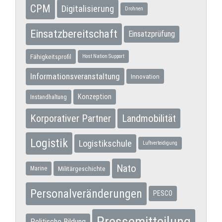
CPM
Digitalisierung
Drohnen
Einsatzbereitschaft
Einsatzprüfung
Fähigkeitsprofil
Host Nation Support
Informationsveranstaltung
Innovation
Konzeption
Instandhaltung
Korporativer Partner
Landmobilität
Logistik
Logistikschule
Luftverteidigung
Nato
Militärgeschichte
Marine
Personalveränderungen
PESCO
Pressemitteilung
Politische Bildung