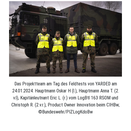
Das Projektteam am Tag des Feldtests von YARDED am
24.01.2024: Hauptmann Oskar H (l.), Hauptmann Anna T. (2.
v.l), Kapitänleutnant Eric L. (r.) vom LogBtl 163 RSOM und
Christoph R. (2.v.r.), Product Owner Innovation beim CIHBw;
©Bundeswehr/PIZLogKdoBw