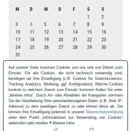
M
D
M
D
F
S
S
1
2
3
4
5
6
7
8
9
10
11
12
13
14
15
16
17
18
19
20
21
22
23
24
25
26
27
28
29
30
31
August 2026
Auf unserer Seite kommen Cookies von uns und von Dritten zum
Einsatz. Für alle Cookies, die nicht technisch notwendig sind,
« Juli
benötigen wir Ihre Einwilligung (z.B. Cookies für Statistikzwecke,
Tracking, Analytics, Werbung, ggf. Konfiguration). Welche Cookies
konkret zu welchem Zweck zum Einsatz kommen finden Sie unter
„Weitere Infos“. Durch An- oder Abwählen der Kategorien stimmen
Sie der Verarbeitung Ihrer personenbezogenen Daten (z.B. Ihrer IP-
Adresse) zu dem jeweiligen Zweck zu oder lehnen diese ab. Sie
können Ihre Einwilligung jederzeit in unserer
Datenschutzerklärung
unter dem Punkt „Informationen zur Verwendung von Cookies“
widerrufen oder erteilen.
Weitere Infos