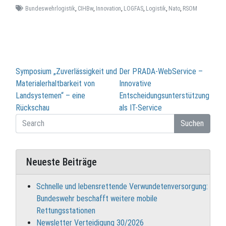
Bundeswehrlogistik
,
CIHBw
,
Innovation
,
LOGFAS
,
Logistik
,
Nato
,
RSOM
Beitragsnavigation
Symposium „Zuverlässigkeit und
Der PRADA-WebService –
Materialerhaltbarkeit von
Innovative
Landsystemen“ – eine
Entscheidungsunterstützung
Rückschau
als IT-Service
Suchen
Neueste Beiträge
Schnelle und lebensrettende Verwundetenversorgung:
Bundeswehr beschafft weitere mobile
Rettungsstationen
Newsletter Verteidigung 30/2026