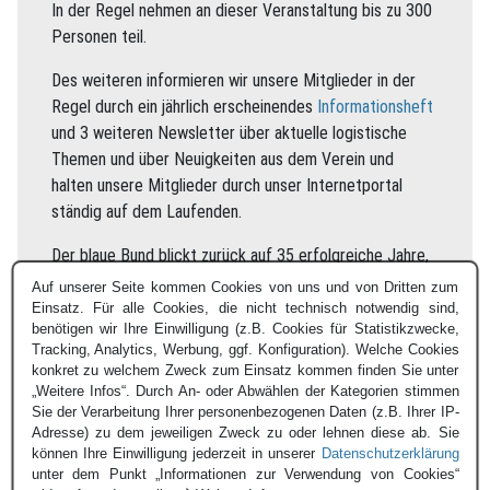
In der Regel nehmen an dieser Veranstaltung bis zu 300
Personen teil.
Des weiteren informieren wir unsere Mitglieder in der
Regel durch ein jährlich erscheinendes
Informationsheft
und 3 weiteren Newsletter über aktuelle logistische
Themen und über Neuigkeiten aus dem Verein und
halten unsere Mitglieder durch unser Internetportal
ständig auf dem Laufenden.
Der blaue Bund blickt zurück auf 35 erfolgreiche Jahre,
ist gut für die vielfältigen Herausforderungen der
Auf unserer Seite kommen Cookies von uns und von Dritten zum
Logistik in der Bundeswehr aufgestellt und wird auch in
Einsatz. Für alle Cookies, die nicht technisch notwendig sind,
benötigen wir Ihre Einwilligung (z.B. Cookies für Statistikzwecke,
Zukunft einen Beitrag zur Lösung der anstehenden
Tracking, Analytics, Werbung, ggf. Konfiguration). Welche Cookies
Herausforderungen leisten.
konkret zu welchem Zweck zum Einsatz kommen finden Sie unter
„Weitere Infos“. Durch An- oder Abwählen der Kategorien stimmen
Sie der Verarbeitung Ihrer personenbezogenen Daten (z.B. Ihrer IP-
Adresse) zu dem jeweiligen Zweck zu oder lehnen diese ab. Sie
können Ihre Einwilligung jederzeit in unserer
Datenschutzerklärung
unter dem Punkt „Informationen zur Verwendung von Cookies“