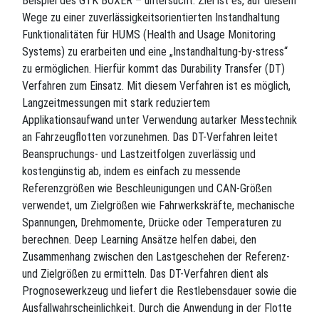
Beispiel des GTK BOXER – untersucht. Ziel ist es, auf diesem
Wege zu einer zuverlässigkeitsorientierten Instandhaltung
Funktionalitäten für HUMS (Health and Usage Monitoring
Systems) zu erarbeiten und eine „Instandhaltung-by-stress“
zu ermöglichen. Hierfür kommt das Durability Transfer (DT)
Verfahren zum Einsatz. Mit diesem Verfahren ist es möglich,
Langzeitmessungen mit stark reduziertem
Applikationsaufwand unter Verwendung autarker Messtechnik
an Fahrzeugflotten vorzunehmen. Das DT-Verfahren leitet
Beanspruchungs- und Lastzeitfolgen zuverlässig und
kostengünstig ab, indem es einfach zu messende
Referenzgrößen wie Beschleunigungen und CAN-Größen
verwendet, um Zielgrößen wie Fahrwerkskräfte, mechanische
Spannungen, Drehmomente, Drücke oder Temperaturen zu
berechnen. Deep Learning Ansätze helfen dabei, den
Zusammenhang zwischen den Lastgeschehen der Referenz-
und Zielgrößen zu ermitteln. Das DT-Verfahren dient als
Prognosewerkzeug und liefert die Restlebensdauer sowie die
Ausfallwahrscheinlichkeit. Durch die Anwendung in der Flotte