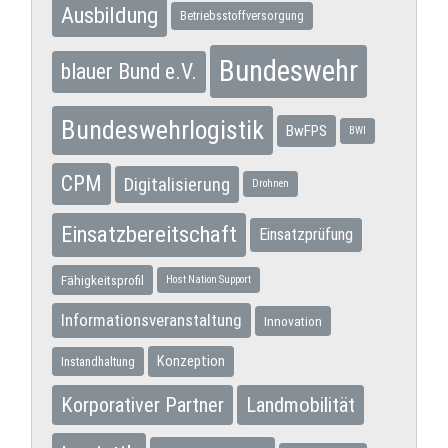
Ausbildung
Betriebsstoffversorgung
Bundeswehr
blauer Bund e.V.
Bundeswehrlogistik
BwFPS
BWI
CPM
Digitalisierung
Drohnen
Einsatzbereitschaft
Einsatzprüfung
Fähigkeitsprofil
Host Nation Support
Informationsveranstaltung
Innovation
Konzeption
Instandhaltung
Korporativer Partner
Landmobilität