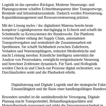
Logistik ist das operative Rückgrat. Moderne Steuerungs- und
Planungssysteme schaffen Echtzeittransparenz über Transportwege,
Bestände und Infrastrukturzustände. Dadurch werden Priorisierung,
Kapazitätsmanagement und Ressourcensteuerung präziser.
Mit der Lösung myleo / dsc digitalisiert Materna bereits heute
komplexe Logistikprozesse durchgängig in Echtzeit und schafft die
Schnittstelle zu Kernsystemen der Bundeswehr. Die Plattform
vernetzt Partner entlang der Supply Chain, automatisiert
Transportvergaben und zentralisiert die Zusammenarbeit mit
Speditionen. Sie schafft Sichtbarkeit zwischen Zulieferern,
Verladern und Warenempfängern, reduziert Medienbrüche und
macht Leistung messbar. Künstliche Intelligenz unterstützt die
Analyse von Prozessdaten, ermöglicht ereignisbasierte Steuerung
und berechnet Zeitfenster dynamisch. Für Yard- und Hoflogistik
werden Check-in und Check-out Prozesse digital orchestriert, was
Durchlaufzeiten senkt und die Planbarkeit erhöht.
Digitalisierung und Digitale Logistik sind der strategische Fakt
Einsatzfähigkeit und die Basis einer handlungsfähigen Bunde
Besonders sensibel ist die sanitätsdienstliche Versorgung. Digitale
Planung macht Transportmittel, Behandlungskapazitäten und
Materialbestände transparent und stärkt die Versorgungssicherheit in