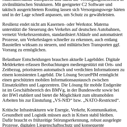
zivilmilitärischen Strukturen. Mit geeigneter C2 Software und
taktisch ausgerichtetem Routing lassen sich Versorgungswege härten
und in der Lage schnell anpassen, um Schutz zu gewährleisten.
Resilienz endet nicht am Kasernen- oder Werkstor. Materna
unterstützt die Steuerung des Verkehrs auf deutschen Autobahnen,
vernetzt Verkehrszentralen, standardisiert Abläufe und automatisiert
Prozesse, um Verkehrslagen schneller zu erkennen, auch entlang
Baustellen wirksam zu steuern, und militärischen Transporten ggf.
Vorrang zu ermöglichen.
Belastbare Entscheidungen brauchen aktuelle Lagebilder. Digitale
Meldeketten erfassen Beobachtungen mediengestützt mit Orts- und
Zeitbezug, priorisieren automatisch und verdichten Informationen zu
einem konsistenten Lagebild. Die Lösung SecurePIM ermöglicht
einen geschützten mobilen Informationsaustausch zwischen
Einsatzkräften und Lagezentren. Die Lösung für mobile Endgeräte
ist im Geschäftsbereich des BMVg, in der Bundeswehr sowie bei
der BWI etabliert und bietet die Möglichkeit zum ultramobilen
Arbeiten bis zur Einstufung „VS-NfD“ bzw. „NATO-Restricted“.
Kritische Infrastrukturen wie Energie, Verkehr, Kommunikation,
Gesundheit und Logistik müssen auch in Krisen stabil bleiben.
Dafür braucht es frühzeitige Störungserkennung, robust ausgelegte
Prozesse, digitalen Liegenschaftsschutz und konsequente