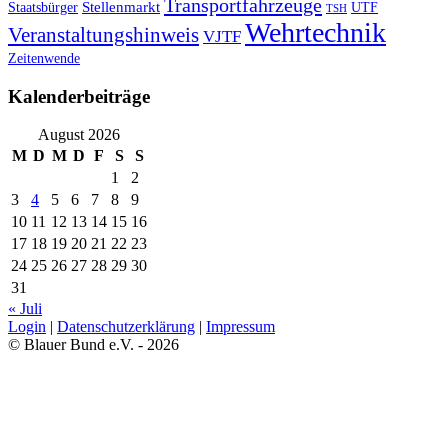
Transportfahrzeuge
Staatsbürger
Stellenmarkt
UTF
TSH
Wehrtechnik
Veranstaltungshinweis
VJTF
Zeitenwende
Kalenderbeiträge
August 2026
M
D
M
D
F
S
S
1
2
3
4
5
6
7
8
9
10
11
12
13
14
15
16
17
18
19
20
21
22
23
24
25
26
27
28
29
30
31
« Juli
Login
|
Datenschutzerklärung
|
Impressum
© Blauer Bund e.V. - 2026