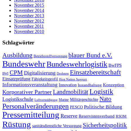
November 2015
November 2014
November 2013
November 2012
November 2011
November 2010
Schlagwörter
Ausbildung
blauer Bund e.V.
Betriebsstoffversorgung
Bundeswehr
Bundeswehrlogistik
BwFPS
Einsatzbereitschaft
CPM
Digitalisierung
BWI
Drohnen
Einsatzprüfung
Fähigkeitsprofil
Host Nation Support
Informationsveranstaltung
Konzeption
Innovation
Instandhaltung
Logistik
Korporativer Partner
Landmobilität
Nato
Logistikschule
Militärgeschichte
Marine
Luftverteidigung
Personalveränderungen
Politische Bildung
PESCO
Pressemitteilung
Reserve
Reservistenverband
RSOM
Rüstung
Sicherheitspolitik
sanitätsdienstliche Versorgung