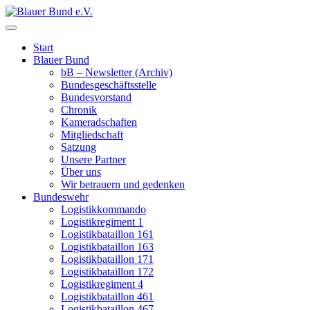
Start
Blauer Bund
bB – Newsletter (Archiv)
Bundesgeschäftsstelle
Bundesvorstand
Chronik
Kameradschaften
Mitgliedschaft
Satzung
Unsere Partner
Über uns
Wir betrauern und gedenken
Bundeswehr
Logistikkommando
Logistikregiment 1
Logistikbataillon 161
Logistikbataillon 163
Logistikbataillon 171
Logistikbataillon 172
Logistikregiment 4
Logistikbataillon 461
Logistikbataillon 467