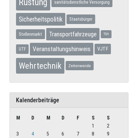
Rüstung
sanitätsdienstliche Versorgung
Sicherheitspolitik
Staatsbürger
Transportfahrzeuge
Stellenmarkt
TSH
Veranstaltungshinweis
VJTF
UTF
Wehrtechnik
Zeitenwende
Kalenderbeiträge
M
D
M
D
F
S
S
1
2
3
4
5
6
7
8
9