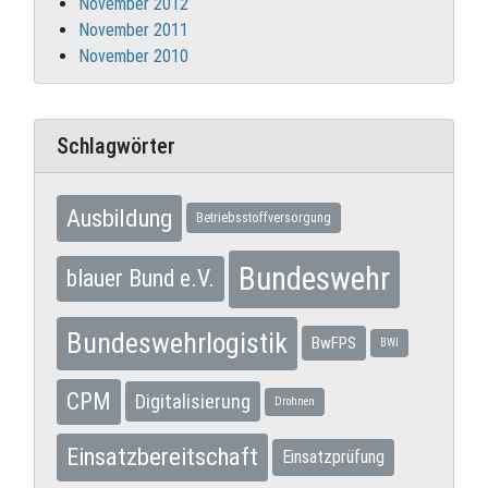
November 2012
November 2011
November 2010
Schlagwörter
Ausbildung
Betriebsstoffversorgung
Bundeswehr
blauer Bund e.V.
Bundeswehrlogistik
BwFPS
BWI
CPM
Digitalisierung
Drohnen
Einsatzbereitschaft
Einsatzprüfung