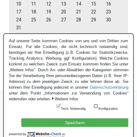
10
11
12
13
14
15
16
17
18
19
20
21
22
23
24
25
26
27
28
29
30
31
August 2026
Auf unserer Seite kommen Cookies von uns und von Dritten zum
Einsatz. Für alle Cookies, die nicht technisch notwendig sind,
« Juli
benötigen wir Ihre Einwilligung (z.B. Cookies für Statistikzwecke,
Tracking, Analytics, Werbung, ggf. Konfiguration). Welche Cookies
konkret zu welchem Zweck zum Einsatz kommen finden Sie unter
„Weitere Infos“. Durch An- oder Abwählen der Kategorien stimmen
Sie der Verarbeitung Ihrer personenbezogenen Daten (z.B. Ihrer IP-
Adresse) zu dem jeweiligen Zweck zu oder lehnen diese ab. Sie
können Ihre Einwilligung jederzeit in unserer
Datenschutzerklärung
unter dem Punkt „Informationen zur Verwendung von Cookies“
widerrufen oder erteilen.
Weitere Infos
Tech. Notwendig
Konfiguration
Login
|
Datenschutzerklärung
|
Impressum
© Blauer Bund e.V. - 2026
Speichern
powered by