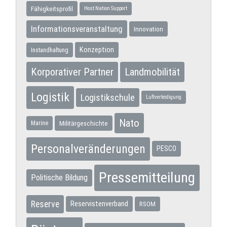
Fähigkeitsprofil
Host Nation Support
Informationsveranstaltung
Innovation
Konzeption
Instandhaltung
Korporativer Partner
Landmobilität
Logistik
Logistikschule
Luftverteidigung
Nato
Militärgeschichte
Marine
Personalveränderungen
PESCO
Pressemitteilung
Politische Bildung
Reserve
Reservistenverband
RSOM