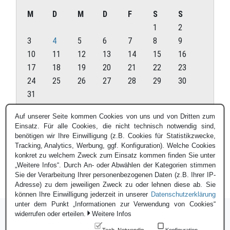
M
D
M
D
F
S
S
1
2
3
4
5
6
7
8
9
10
11
12
13
14
15
16
17
18
19
20
21
22
23
24
25
26
27
28
29
30
31
August 2026
Auf unserer Seite kommen Cookies von uns und von Dritten zum
Einsatz. Für alle Cookies, die nicht technisch notwendig sind,
« Juli
benötigen wir Ihre Einwilligung (z.B. Cookies für Statistikzwecke,
Tracking, Analytics, Werbung, ggf. Konfiguration). Welche Cookies
konkret zu welchem Zweck zum Einsatz kommen finden Sie unter
„Weitere Infos“. Durch An- oder Abwählen der Kategorien stimmen
Sie der Verarbeitung Ihrer personenbezogenen Daten (z.B. Ihrer IP-
Adresse) zu dem jeweiligen Zweck zu oder lehnen diese ab. Sie
können Ihre Einwilligung jederzeit in unserer
Datenschutzerklärung
unter dem Punkt „Informationen zur Verwendung von Cookies“
widerrufen oder erteilen.
Weitere Infos
Tech. Notwendig
Konfiguration