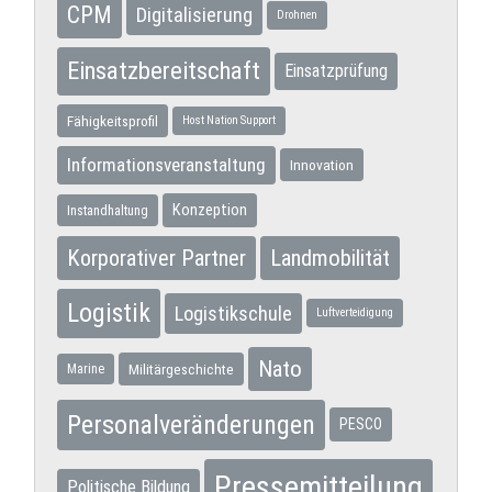
CPM
Digitalisierung
Drohnen
Einsatzbereitschaft
Einsatzprüfung
Fähigkeitsprofil
Host Nation Support
Informationsveranstaltung
Innovation
Konzeption
Instandhaltung
Korporativer Partner
Landmobilität
Logistik
Logistikschule
Luftverteidigung
Nato
Militärgeschichte
Marine
Personalveränderungen
PESCO
Pressemitteilung
Politische Bildung