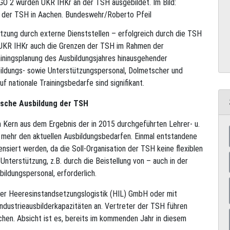
GO 2 wurden UKR IHKr an der TSH ausgebildet. Im Bild:
n der TSH in Aachen. Bundeswehr/Roberto Pfeil
tzung durch externe Dienststellen – erfolgreich durch die TSH
 UKR IHKr auch die Grenzen der TSH im Rahmen der
rainingsplanung des Ausbildungsjahres hinausgehender
bildungs- sowie Unterstützungspersonal, Dolmetscher und
f nationale Trainingsbedarfe sind signifikant.
nische Ausbildung der TSH
im Kern aus dem Ergebnis der in 2015 durchgeführten Lehrer- u.
 mehr den aktuellen Ausbildungsbedarfen. Einmal entstandene
siert werden, da die Soll-Organisation der TSH keine flexiblen
 Unterstützung, z.B. durch die Beistellung von – auch in der
ildungspersonal, erforderlich.
er Heeresinstandsetzungslogistik (HIL) GmbH oder mit
Industrieausbilderkapazitäten an. Vertreter der TSH führen
hen. Absicht ist es, bereits im kommenden Jahr in diesem