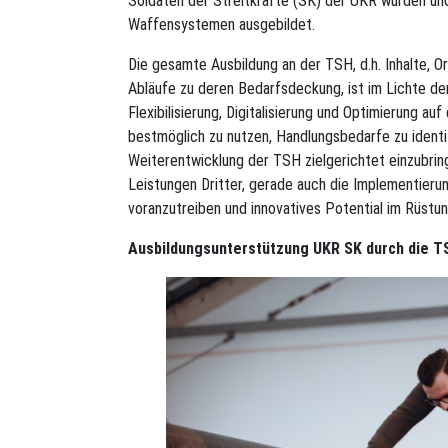
Soldaten der Streitkräfte (SK) der UKR wurden un
Waffensystemen ausgebildet.
Die gesamte Ausbildung an der TSH, d.h. Inhalte, Or
Abläufe zu deren Bedarfsdeckung, ist im Lichte d
Flexibilisierung, Digitalisierung und Optimierung au
bestmöglich zu nutzen, Handlungsbedarfe zu ident
Weiterentwicklung der TSH zielgerichtet einzubring
Leistungen Dritter, gerade auch die Implementieru
voranzutreiben und innovatives Potential im Rüstun
Ausbildungsunterstützung UKR SK durch die T