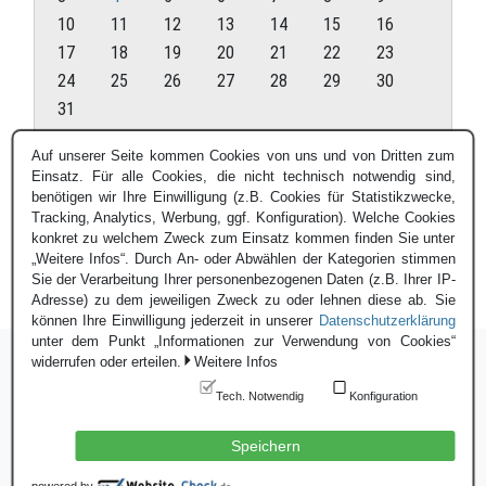
10
11
12
13
14
15
16
17
18
19
20
21
22
23
24
25
26
27
28
29
30
31
August 2026
Auf unserer Seite kommen Cookies von uns und von Dritten zum
Einsatz. Für alle Cookies, die nicht technisch notwendig sind,
« Juli
benötigen wir Ihre Einwilligung (z.B. Cookies für Statistikzwecke,
Tracking, Analytics, Werbung, ggf. Konfiguration). Welche Cookies
konkret zu welchem Zweck zum Einsatz kommen finden Sie unter
„Weitere Infos“. Durch An- oder Abwählen der Kategorien stimmen
Sie der Verarbeitung Ihrer personenbezogenen Daten (z.B. Ihrer IP-
Adresse) zu dem jeweiligen Zweck zu oder lehnen diese ab. Sie
können Ihre Einwilligung jederzeit in unserer
Datenschutzerklärung
unter dem Punkt „Informationen zur Verwendung von Cookies“
widerrufen oder erteilen.
Weitere Infos
Tech. Notwendig
Konfiguration
Login
|
Datenschutzerklärung
|
Impressum
© Blauer Bund e.V. - 2026
Speichern