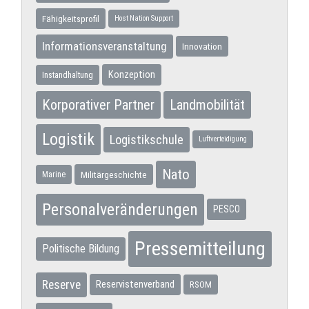
Fähigkeitsprofil
Host Nation Support
Informationsveranstaltung
Innovation
Konzeption
Instandhaltung
Korporativer Partner
Landmobilität
Logistik
Logistikschule
Luftverteidigung
Nato
Militärgeschichte
Marine
Personalveränderungen
PESCO
Pressemitteilung
Politische Bildung
Reserve
Reservistenverband
RSOM