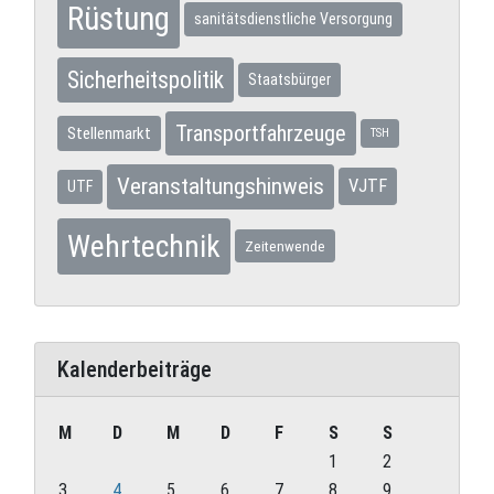
Rüstung
sanitätsdienstliche Versorgung
Sicherheitspolitik
Staatsbürger
Transportfahrzeuge
Stellenmarkt
TSH
Veranstaltungshinweis
VJTF
UTF
Wehrtechnik
Zeitenwende
Kalenderbeiträge
M
D
M
D
F
S
S
1
2
3
4
5
6
7
8
9