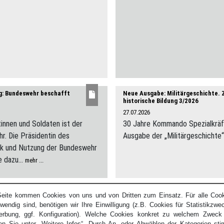
g: Bundeswehr beschafft
Neue Ausgabe: Militärgeschichte. Z
historische Bildung 3/2026
27.07.2026
innen und Soldaten ist der
30 Jahre Kommando Spezialkräft
r. Die Präsidentin des
Ausgabe der „Militärgeschichte“
ik und Nutzung der Bundeswehr
 dazu...
mehr ...
Seite kommen Cookies von uns und von Dritten zum Einsatz. Für alle Cooki
wendig sind, benötigen wir Ihre Einwilligung (z.B. Cookies für Statistikzwe
erbung, ggf. Konfiguration). Welche Cookies konkret zu welchem Zwec
n Sie unter „Weitere Infos“. Durch An- oder Abwählen der Kategorien st