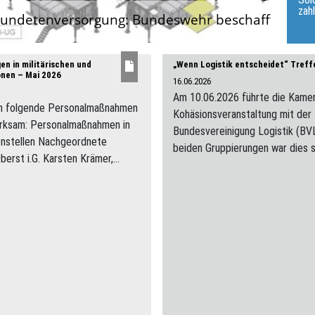
zah
wundetenversorgung: Bundeswehr beschafft weite
n in militärischen und
„Wenn Logistik entscheidet“ Tre
ionen – Mai 2026
16.06.2026
Am 10.06.2026 führte die Kamer
n folgende Personalmaßnahmen
Kohäsionsveranstaltung mit de
wirksam: Personalmaßnahmen in
Bundesvereinigung Logistik (BVL
zenstellen Nachgeordnete
beiden Gruppierungen war dies se
berst i.G. Karsten Krämer,...