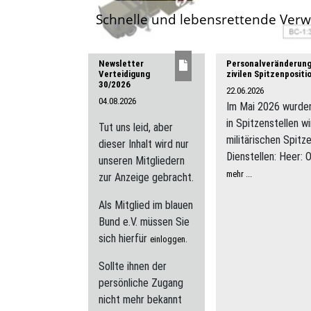
Schnelle und lebensrettende Ver
Newsletter
Personalveränderunge
Verteidigung
zivilen Spitzenposit
30/2026
22.06.2026
04.08.2026
Im Mai 2026 wurde
in Spitzenstellen 
Tut uns leid, aber
militärischen Spit
dieser Inhalt wird nur
Dienstellen: Heer: O
unseren Mitgliedern
mehr ...
zur Anzeige gebracht.
Als Mitglied im blauen
Bund e.V. müssen Sie
sich hierfür
.
einloggen
Sollte ihnen der
persönliche Zugang
nicht mehr bekannt