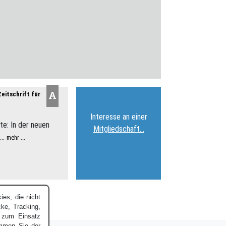
eitschrift für
Interesse an einer
e: In der neuen
Mitgliedschaft…
...
mehr ...
es, die nicht
cke, Tracking,
k zum Einsatz
immen Sie der