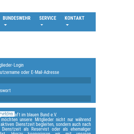
BUNDESWEHR
SERVICE
KONTAKT
glieder-Login
utzername oder E-Mail-Adresse
swort
melden
gliedschaft im blauen Bund e.V.
 möchten unsere Mitglieder nicht nur während
 aktiven Dienstzeit begleiten, sondern auch nach
 Dienstzeit als Reservist oder als ehemaliger
dat. Hierzu kooperieren wir mit unseren