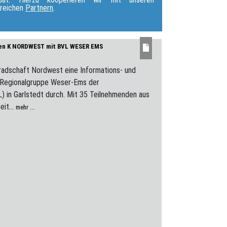
lreichen
Partnern
.
re mobile Rettungsstationen
ffen K NORDWEST mit BVL WESER EMS
adschaft Nordwest eine Informations- und
r Regionalgruppe Weser-Ems der
) in Garlstedt durch. Mit 35 Teilnehmenden aus
it...
mehr ...