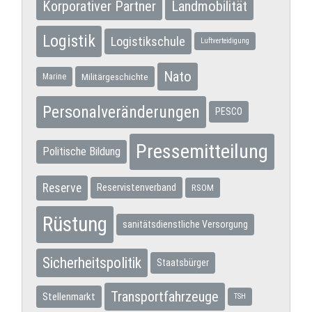
Korporativer Partner
Landmobilität
Logistik
Logistikschule
Luftverteidigung
Nato
Militärgeschichte
Marine
Personalveränderungen
PESCO
Pressemitteilung
Politische Bildung
Reserve
Reservistenverband
RSOM
Rüstung
sanitätsdienstliche Versorgung
Sicherheitspolitik
Staatsbürger
Transportfahrzeuge
Stellenmarkt
TSH