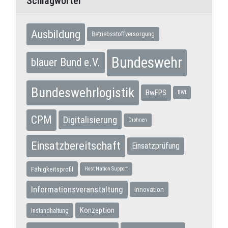
Schlagwörter
Ausbildung
Betriebsstoffversorgung
Bundeswehr
blauer Bund e.V.
Bundeswehrlogistik
BwFPS
BWI
CPM
Digitalisierung
Drohnen
Einsatzbereitschaft
Einsatzprüfung
Fähigkeitsprofil
Host Nation Support
Informationsveranstaltung
Innovation
Konzeption
Instandhaltung