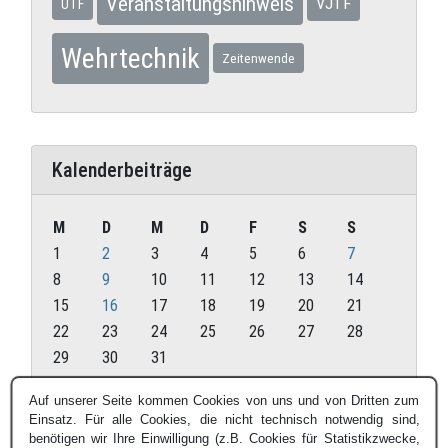
Veranstaltungshinweis
VJTF
UTF
Wehrtechnik
Zeitenwende
Kalenderbeiträge
M
D
M
D
F
S
S
1
2
3
4
5
6
7
8
9
10
11
12
13
14
15
16
17
18
19
20
21
22
23
24
25
26
27
28
29
30
31
Dezember 2025
Auf unserer Seite kommen Cookies von uns und von Dritten zum
Einsatz. Für alle Cookies, die nicht technisch notwendig sind,
« Nov.
Jan. »
benötigen wir Ihre Einwilligung (z.B. Cookies für Statistikzwecke,