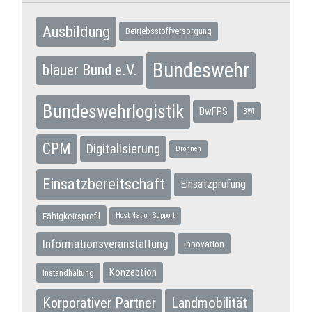
Ausbildung
Betriebsstoffversorgung
Bundeswehr
blauer Bund e.V.
Bundeswehrlogistik
BwFPS
BWI
CPM
Digitalisierung
Drohnen
Einsatzbereitschaft
Einsatzprüfung
Fähigkeitsprofil
Host Nation Support
Informationsveranstaltung
Innovation
Konzeption
Instandhaltung
Korporativer Partner
Landmobilität