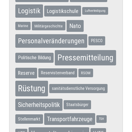
Logistik
Logistikschule
Luftverteidigung
Nato
Militärgeschichte
Marine
Personalveränderungen
PESCO
Pressemitteilung
Politische Bildung
Reserve
Reservistenverband
RSOM
Rüstung
sanitätsdienstliche Versorgung
Sicherheitspolitik
Staatsbürger
Transportfahrzeuge
Stellenmarkt
TSH