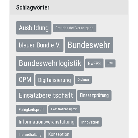
Schlagwörter
Ausbildung
Betriebsstoffversorgung
Bundeswehr
blauer Bund e.V.
Bundeswehrlogistik
BwFPS
BWI
CPM
Digitalisierung
Drohnen
Einsatzbereitschaft
Einsatzprüfung
Fähigkeitsprofil
Host Nation Support
Informationsveranstaltung
Innovation
Konzeption
Instandhaltung