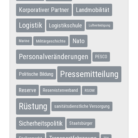
Korporativer Partner
Landmobilität
Logistik
Logistikschule
Luftverteidigung
Nato
Militärgeschichte
Marine
Personalveränderungen
PESCO
Pressemitteilung
Politische Bildung
Reserve
Reservistenverband
RSOM
Rüstung
sanitätsdienstliche Versorgung
Sicherheitspolitik
Staatsbürger