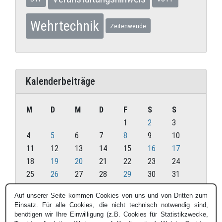
Wehrtechnik
Zeitenwende
Kalenderbeiträge
M
D
M
D
F
S
S
1
2
3
4
5
6
7
8
9
10
11
12
13
14
15
16
17
18
19
20
21
22
23
24
25
26
27
28
29
30
31
Oktober 2021
Auf unserer Seite kommen Cookies von uns und von Dritten zum
Einsatz. Für alle Cookies, die nicht technisch notwendig sind,
« Sep.
Nov. »
benötigen wir Ihre Einwilligung (z.B. Cookies für Statistikzwecke,