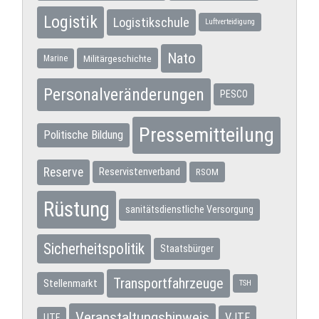
Logistik
Logistikschule
Luftverteidigung
Nato
Militärgeschichte
Marine
Personalveränderungen
PESCO
Pressemitteilung
Politische Bildung
Reserve
Reservistenverband
RSOM
Rüstung
sanitätsdienstliche Versorgung
Sicherheitspolitik
Staatsbürger
Transportfahrzeuge
Stellenmarkt
TSH
Veranstaltungshinweis
VJTF
UTF