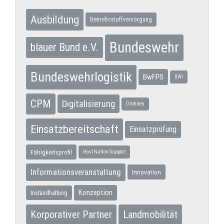
Ausbildung
Betriebsstoffversorgung
Bundeswehr
blauer Bund e.V.
Bundeswehrlogistik
BwFPS
BWI
CPM
Digitalisierung
Drohnen
Einsatzbereitschaft
Einsatzprüfung
Fähigkeitsprofil
Host Nation Support
Informationsveranstaltung
Innovation
Konzeption
Instandhaltung
Korporativer Partner
Landmobilität