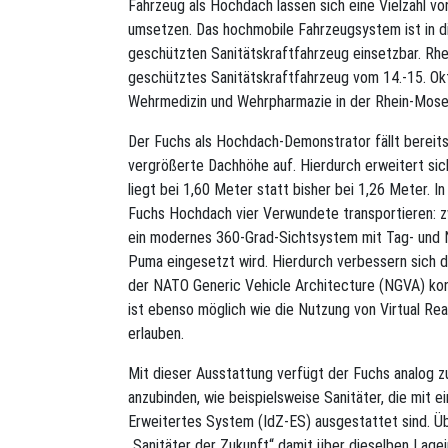
Fahrzeug als Hochdach lassen sich eine Vielzahl v
umsetzen. Das hochmobile Fahrzeugsystem ist in d
geschützten Sanitätskraftfahrzeug einsetzbar. Rhei
geschütztes Sanitätskraftfahrzeug vom 14.-15. Ok
Wehrmedizin und Wehrpharmazie in der Rhein-Mosel-
Der Fuchs als Hochdach-Demonstrator fällt bereits
vergrößerte Dachhöhe auf. Hierdurch erweitert si
liegt bei 1,60 Meter statt bisher bei 1,26 Meter. I
Fuchs Hochdach vier Verwundete transportieren: zw
ein modernes 360-Grad-Sichtsystem mit Tag- und N
Puma eingesetzt wird. Hierdurch verbessern sich di
der NATO Generic Vehicle Architecture (NGVA) ko
ist ebenso möglich wie die Nutzung von Virtual Real
erlauben.
Mit dieser Ausstattung verfügt der Fuchs analog 
anzubinden, wie beispielsweise Sanitäter, die mit 
Erweitertes System (IdZ-ES) ausgestattet sind. Üb
„Sanitäter der Zukunft“ damit über dieselben Lage