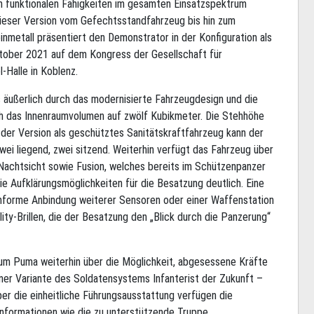
on funktionalen Fähigkeiten im gesamten Einsatzspektrum
ieser Version vom Gefechtsstandfahrzeug bis hin zum
nmetall präsentiert den Demonstrator in der Konfiguration als
tober 2021 auf dem Kongress der Gesellschaft für
Halle in Koblenz.
 äußerlich durch das modernisierte Fahrzeugdesign und die
ch das Innenraumvolumen auf zwölf Kubikmeter. Die Stehhöhe
n der Version als geschütztes Sanitätskraftfahrzeug kann der
ei liegend, zwei sitzend. Weiterhin verfügt das Fahrzeug über
achtsicht sowie Fusion, welches bereits im Schützenpanzer
e Aufklärungsmöglichkeiten für die Besatzung deutlich. Eine
nforme Anbindung weiterer Sensoren oder einer Waffenstation
ity-Brillen, die der Besatzung den „Blick durch die Panzerung“
zum Puma weiterhin über die Möglichkeit, abgesessene Kräfte
einer Variante des Soldatensystems Infanterist der Zukunft –
er die einheitliche Führungsausstattung verfügen die
informationen wie die zu unterstützende Truppe.