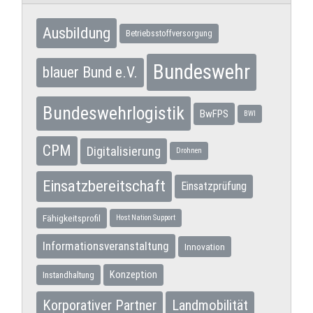
Ausbildung
Betriebsstoffversorgung
Bundeswehr
blauer Bund e.V.
Bundeswehrlogistik
BwFPS
BWI
CPM
Digitalisierung
Drohnen
Einsatzbereitschaft
Einsatzprüfung
Fähigkeitsprofil
Host Nation Support
Informationsveranstaltung
Innovation
Konzeption
Instandhaltung
Korporativer Partner
Landmobilität