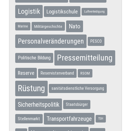
Logistik
Logistikschule
Luftverteidigung
Nato
Militärgeschichte
Marine
Personalveränderungen
PESCO
Pressemitteilung
Politische Bildung
Reserve
Reservistenverband
RSOM
Rüstung
sanitätsdienstliche Versorgung
Sicherheitspolitik
Staatsbürger
Transportfahrzeuge
Stellenmarkt
TSH