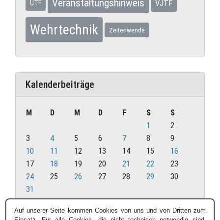
Veranstaltungshinweis
VJTF
UTF
Wehrtechnik
Zeitenwende
Kalenderbeiträge
M
D
M
D
F
S
S
1
2
3
4
5
6
7
8
9
10
11
12
13
14
15
16
17
18
19
20
21
22
23
24
25
26
27
28
29
30
31
Mai 2021
Auf unserer Seite kommen Cookies von uns und von Dritten zum
Einsatz. Für alle Cookies, die nicht technisch notwendig sind,