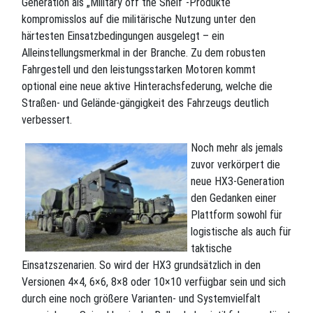
Generation als „Military off the Shelf“-Produkte
kompromisslos auf die militärische Nutzung unter den
härtesten Einsatzbedingungen ausgelegt – ein
Alleinstellungsmerkmal in der Branche. Zu dem robusten
Fahrgestell und den leistungsstarken Motoren kommt
optional eine neue aktive Hinterachsfederung, welche die
Straßen- und Gelände-gängigkeit des Fahrzeugs deutlich
verbessert.
Noch mehr als jemals
zuvor verkörpert die
neue HX3-Generation
den Gedanken einer
Plattform sowohl für
logistische als auch für
taktische
Einsatzszenarien. So wird der HX3 grundsätzlich in den
Versionen 4×4, 6×6, 8×8 oder 10×10 verfügbar sein und sich
durch eine noch größere Varianten- und Systemvielfalt