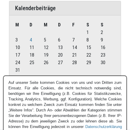
Kalenderbeiträge
M
D
M
D
F
S
S
1
2
3
4
5
6
7
8
9
10
11
12
13
14
15
16
17
18
19
20
21
22
23
24
25
26
27
28
29
30
31
August 2026
Auf unserer Seite kommen Cookies von uns und von Dritten zum
Einsatz. Für alle Cookies, die nicht technisch notwendig sind,
« Juli
benötigen wir Ihre Einwilligung (z.B. Cookies für Statistikzwecke,
Tracking, Analytics, Werbung, ggf. Konfiguration). Welche Cookies
konkret zu welchem Zweck zum Einsatz kommen finden Sie unter
„Weitere Infos“. Durch An- oder Abwählen der Kategorien stimmen
Sie der Verarbeitung Ihrer personenbezogenen Daten (z.B. Ihrer IP-
Adresse) zu dem jeweiligen Zweck zu oder lehnen diese ab. Sie
können Ihre Einwilligung jederzeit in unserer
Datenschutzerklärung