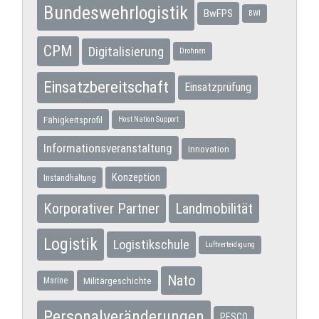
Bundeswehrlogistik
BwFPS
BWI
CPM
Digitalisierung
Drohnen
Einsatzbereitschaft
Einsatzprüfung
Fähigkeitsprofil
Host Nation Support
Informationsveranstaltung
Innovation
Konzeption
Instandhaltung
Korporativer Partner
Landmobilität
Logistik
Logistikschule
Luftverteidigung
Nato
Militärgeschichte
Marine
Personalveränderungen
PESCO