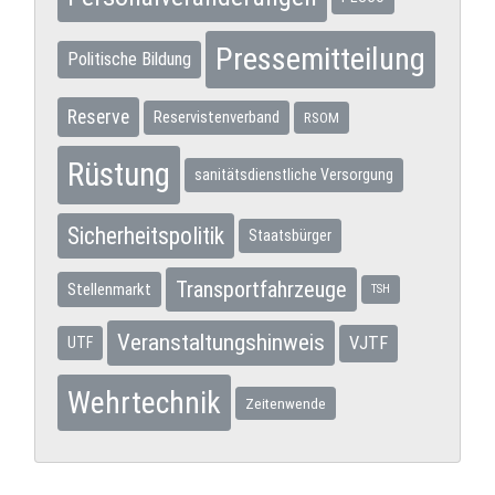
Pressemitteilung
Politische Bildung
Reserve
Reservistenverband
RSOM
Rüstung
sanitätsdienstliche Versorgung
Sicherheitspolitik
Staatsbürger
Transportfahrzeuge
Stellenmarkt
TSH
Veranstaltungshinweis
VJTF
UTF
Wehrtechnik
Zeitenwende